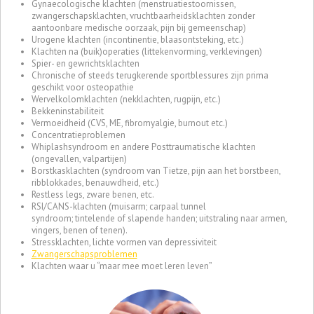
Gynaecologische klachten (menstruatiestoornissen,
zwangerschapsklachten, vruchtbaarheidsklachten zonder
aantoonbare medische oorzaak, pijn bij gemeenschap)
Urogene klachten (incontinentie, blaasontsteking, etc.)
Klachten na (buik)operaties (littekenvorming, verklevingen)
Spier- en gewrichtsklachten
Chronische of steeds terugkerende sportblessures zijn prima
geschikt voor osteopathie
Wervelkolomklachten (nekklachten, rugpijn, etc.)
Bekkeninstabiliteit
Vermoeidheid (CVS, ME, fibromyalgie, burnout etc.)
Concentratieproblemen
Whiplashsyndroom en andere Posttraumatische klachten
(ongevallen, valpartijen)
Borstkasklachten (syndroom van Tietze, pijn aan het borstbeen,
ribblokkades, benauwdheid, etc.)
Restless legs, zware benen, etc.
RSI/CANS-klachten (muisarm; carpaal tunnel
syndroom; tintelende of slapende handen; uitstraling naar armen,
vingers, benen of tenen).
Stressklachten, lichte vormen van depressiviteit
Zwangerschapsproblemen
Klachten waar u “maar mee moet leren leven”