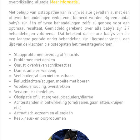
overprikkeling, allergie.
Meer informatie..
Met behulp van osteopathie kan in vrijwel alle gevallen al met één
of twee behandelingen verbetering bemerkt worden. Bij een aantal
baby’s zijn één of twee behandelingen zelfs al genoeg voor een
optimaal resultaat. Gemiddeld gerekend over alle baby’s zijn 2.7
behandelingen voldoende. Dat betekent dat er ook baby’s zijn die
een langere periode onder behandeling zijn. Hieronder vindt u een
lijst van de klachten die osteopaten het meest tegenkomen.
Slaapproblemen overdag of ‘s nachts
Problemen met drinken
Onrust, overdreven schrikreacties
Darmkrampjes, winderig
Veel huilen, al dan niet troostbaar
Refluxklachten/spugen, moeite met boeren
Voorkeurshouding, overstrekken
Vervormde schedeltjes
Obstipatie of juist erg veel poepluiers/diarree
Achterstanden in ontwikkeling (omdraaien, gaan zitten, kruipen
etc.)
Astmatisch, eczeem en allergieën
Keel-, neus- en oorproblemen